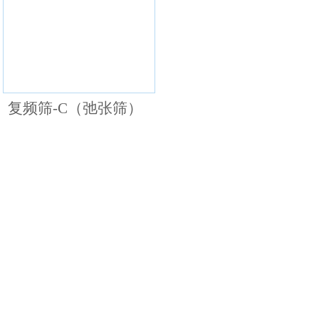
复频筛-C（弛张筛）