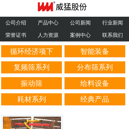
公司介绍
产品中心
公司介绍
产品中心
公司新闻
行业新闻
荣誉证书
人力资源
案例中心
联系我们
公司新闻
循环经济项下
智能装备
行业新闻
荣誉证书
复频筛系列
分布筛系列
人力资源
振动筛
给料设备
案例中心
耗材系列
经典产品
联系我们