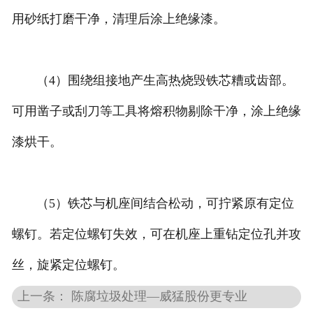
用砂纸打磨干净，清理后涂上绝缘漆。
（4）围绕组接地产生高热烧毁铁芯糟或齿部。
可用凿子或刮刀等工具将熔积物剔除干净，涂上绝缘
漆烘干。
（5）铁芯与机座间结合松动，可拧紧原有定位
螺钉。若定位螺钉失效，可在机座上重钻定位孔并攻
丝，旋紧定位螺钉。
上一条： 陈腐垃圾处理—威猛股份更专业