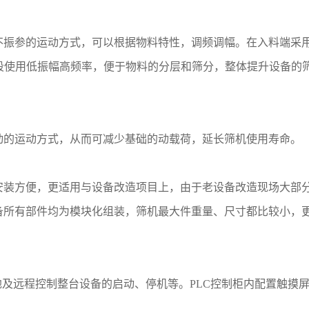
筛箱不振参的运动方式，可以根据物料特性，调频调幅。在入料端采
段使用低振幅高频率，便于物料的分层和筛分，整体提升设备的
不振动的运动方式，从而可减少基础的动载荷，延长筛机使用寿命。
护、安装方便，更适用与设备改造项目上，由于老设备改造现场大部
O设备所有部件均为模块化组装，筛机最大件重量、尺寸都比较小，
以就地及远程控制整台设备的启动、停机等。PLC控制柜内配置触摸