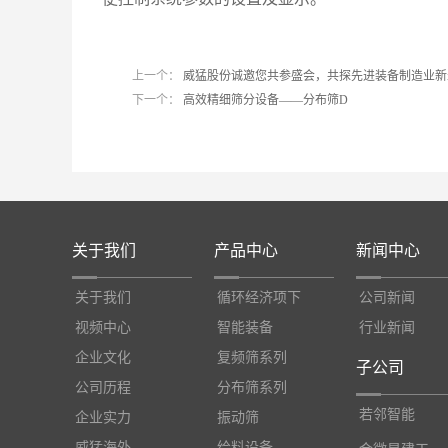
上一个：
威猛股份诚邀您共参盛会，共探先进装备制造业新
下一个：
高效精细筛分设备——分布筛D
关于我们
产品中心
新闻中心
关于我们
循环经济项下
公司新闻
视频中心
智能装备
行业新闻
企业文化
复频筛系列
子公司
公司历程
分布筛系列
若邻智能
企业实力
振动筛
威猛海外
给料设备