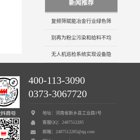
新闻推荐
复频筛赋能冶金行业绿色筛
别再为粉尘污染和给料不均
无人机巡检系统实现设备隐
400-113-3090
0373-3067720
地址：河南省新乡县工业路1号
客服QQ：2487512285
邮箱：2487512285@qq.com