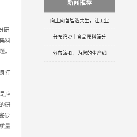
新闻推荐
向上向善智造共生，让工业
份研
分布筛-P｜食品原料筛分
集料
题。
分布筛-D，为您的生产线
身打
是应
的研
瓷砂
质量