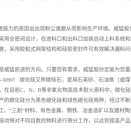
于激振力的原因会出现粉尘逸散从而影响生产环境。威猛股
采用全密闭设计，在进料口和出料口加装自动上料系统和
散，采用胶粘式网架结构和硅胶密封件可有效解决漏料问
是威猛前进的方向。只要您有需求，威猛股份定能为您量
3-3090！ 碳化硅又称碳硅石，是用石英砂、石油焦（或煤
，在目前C、N、B等非氧化物高技术耐火原料中，碳化硅
产的碳化硅分为黑色碳化硅和绿色碳化硅两种，经过不断
工、“三耐”材料、有色金属、钢铁、冶金选矿以及建材陶
振动筛对不同目数的物料进行筛分工作，以达到提高产品