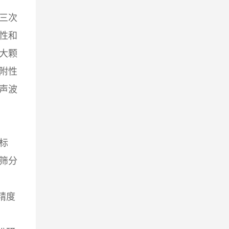
三次
性和
大颗
附性
声波
标
筛分
精度