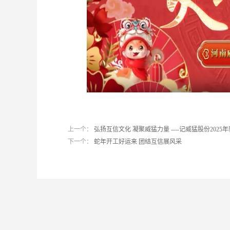
上一个：
弘扬互信文化 凝聚威猛力量 ----记威猛股份202
下一个：
蛇年开工好运来 团结互信展风采