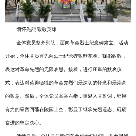
缅怀先烈 致敬英雄
全体党员整齐列队，面向革命烈士纪念碑肃立。活动
开始，全体党员首先向烈士纪念碑敬献花圈、鞠躬致敬，
表达对革命先烈的无限哀思。接着，进行庄重的默哀仪
式，表达对英勇牺牲的革命先烈们最深切的怀念和最崇高
的敬意。然后，全体党员高举右拳，重温入党誓词，铿锵
有力的誓言回荡在陵园上空，彰显了继承先烈遗志、砥砺
奋进的坚定决心。