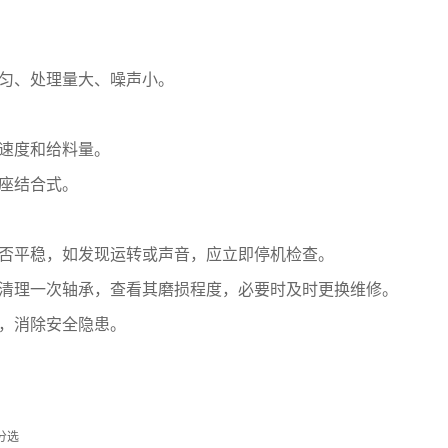
均匀、处理量大、噪声小。
料速度和给料量。
座结合式。
是否平稳，如发现运转或声音，应立即停机检查。
查清理一次轴承，查看其磨损程度，必要时及时更换维修。
动，消除安全隐患。
分选