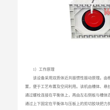
1）工作原理
该设备采用双质体近共振惯性振动原理。由
置，便于工艺布置及空间利用。该机由槽体、悬
通过螺栓连接在平衡体上，再由左右侧板与槽体
通过上下固定在平衡体与压板上的剪切胶块把力