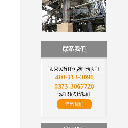
联系我们
如果您有任何疑问请拨打
400-113-3090
0373-3067720
或在线咨询我们
咨询我们