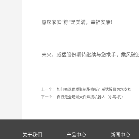
愿您家庭“粽”是美满，幸福安康！
未来，威猛股份期待继续与您携手，乘风破
上一个：
如何甄选优质聚氨酯筛板？威猛股份为您支招
下一个：
自行走全场景大件焊接机器人（小萌-豹）
关于我们
产品中心
新闻中心