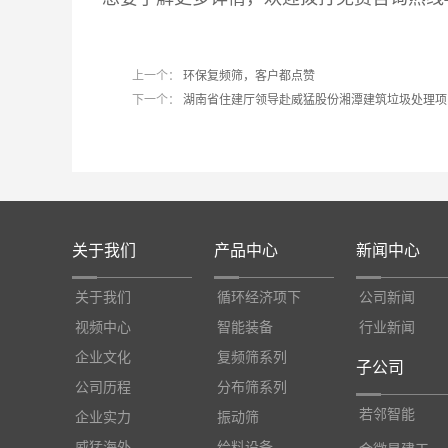
上一个：
环保复频筛，客户都点赞
下一个：
湖南省住建厅领导赴威猛股份湘潭建筑垃圾处理项
关于我们
产品中心
新闻中心
关于我们
循环经济项下
公司新闻
视频中心
智能装备
行业新闻
企业文化
复频筛系列
子公司
公司历程
分布筛系列
若邻智能
企业实力
振动筛
威猛海外
给料设备