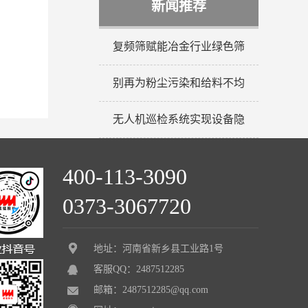
新闻推荐
复频筛赋能冶金行业绿色筛
别再为粉尘污染和给料不均
无人机巡检系统实现设备隐
400-113-3090
0373-3067720
地址：河南省新乡县工业路1号
客服QQ：2487512285
邮箱：2487512285@qq.com