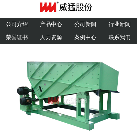
公司介绍
产品中心
公司介绍
产品中心
公司新闻
行业新闻
荣誉证书
人力资源
案例中心
联系我们
公司新闻
行业新闻
荣誉证书
人力资源
案例中心
联系我们