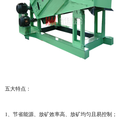
五大特点：
1、节省能源、放矿效率高、放矿均匀且易控制；