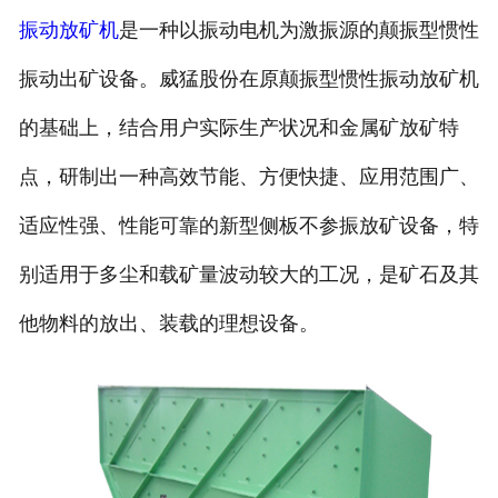
振动放矿机
是一种以振动电机为激振源的颠振型惯性
振动出矿设备。威猛股份在原颠振型惯性振动放矿机
的基础上，结合用户实际生产状况和金属矿放矿特
点，研制出一种高效节能、方便快捷、应用范围广、
适应性强、性能可靠的新型侧板不参振放矿设备，特
别适用于多尘和载矿量波动较大的工况，是矿石及其
他物料的放出、装载的理想设备。