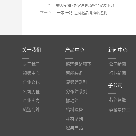
上一个：
威猛股份国外客户现场指导安装小记
下一个：
“一带 一路”让威猛品牌扬帆远航
关于我们
产品中心
新闻中心
关于我们
循环经济项下
公司新闻
视频中心
智能装备
行业新闻
企业文化
复频筛系列
子公司
公司历程
分布筛系列
若邻智能
企业实力
振动筛
威猛海外
给料设备
金微星建工
耗材系列
经典产品