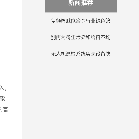
新闻推荐
复频筛赋能冶金行业绿色筛
别再为粉尘污染和给料不均
无人机巡检系统实现设备隐
入，
能
的高