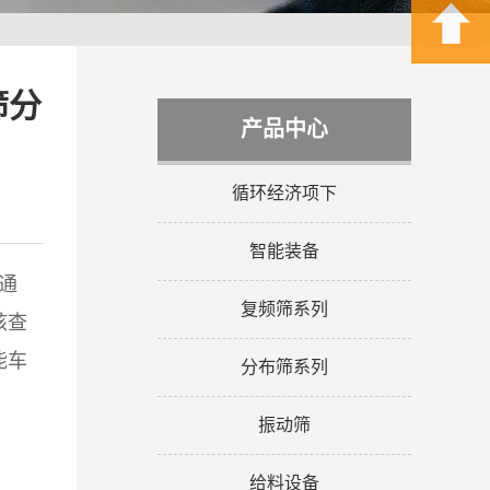
筛分
产品中心
循环经济项下
智能装备
通
复频筛系列
核查
能车
分布筛系列
振动筛
给料设备