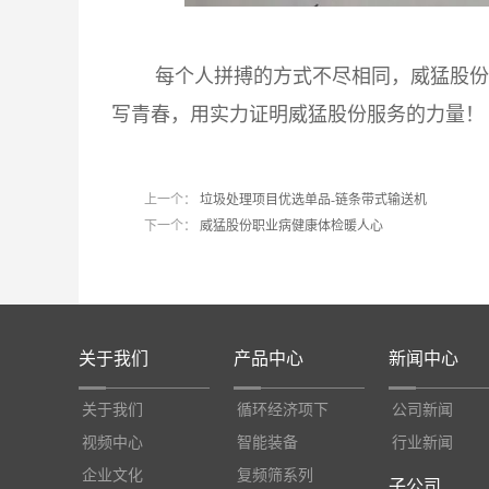
每个人拼搏的方式不尽相同，威猛股份售
写青春，用实力证明威猛股份服务的力量！
上一个：
垃圾处理项目优选单品-链条带式输送机
下一个：
威猛股份职业病健康体检暖人心
关于我们
产品中心
新闻中心
关于我们
循环经济项下
公司新闻
视频中心
智能装备
行业新闻
企业文化
复频筛系列
子公司