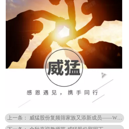
上一条： 威猛股份复频筛家族又添新成员——WFPS-XO