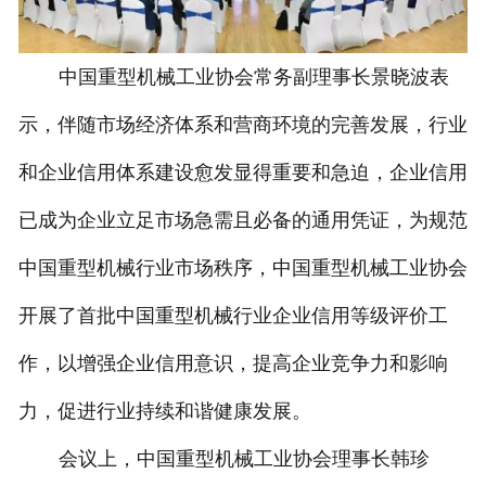
中国重型机械工业协会常务副理事长景晓波表
示，伴随市场经济体系和营商环境的完善发展，行业
和企业信用体系建设愈发显得重要和急迫，企业信用
已成为企业立足市场急需且必备的通用凭证，为规范
中国重型机械行业市场秩序，中国重型机械工业协会
开展了首批中国重型机械行业企业信用等级评价工
作，以增强企业信用意识，提高企业竞争力和影响
力，促进行业持续和谐健康发展。
会议上，中国重型机械工业协会理事长韩珍