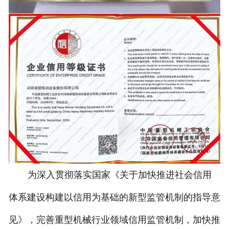
为深入贯彻落实国家《关于加快推进社会信用
体系建设构建以信用为基础的新型监管机制的指导意
见》，完善重型机械行业领域信用监管机制，加快推