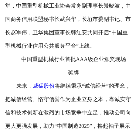
堂，中国重型机械工业协会常务副理事长景晓波，中
国商务信用联盟秘书长武兴华，长垣市委副书记、市
长赵军伟，卫华集团董事长韩红安共同开启“中国重
型机械行业信用公共服务平台”上线。
中国重型机械行业首批AAA级企业颁奖现场
奖牌
未来，
威猛股份
将继续秉承“诚信经营”的理念，
把诚信经营、恪守信誉作为企业立身之本，靠诚实守
信和技术创新在激烈的市场竞争中立足，推动公司向
更大更强发展，助力“中国制造2025”，撸起袖子展示