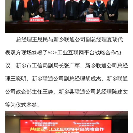
总经理王思民与新乡联通公司副总经理夏琰代
表双方现场签署了5G+工业互联网平台战略合作协
议。新乡市工信局副局长张广军、新乡联通公司总经
理王晓明、新乡联通公司副总经理胡成杰、新乡联通
公司政企部主任王静、新乡县联通公司总经理陈建文
等为仪式鉴签。