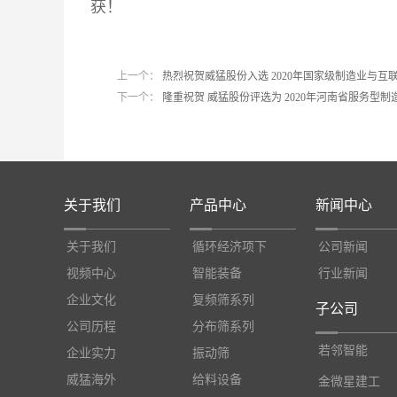
获！
上一个：
热烈祝贺威猛股份入选 2020年国家级制造业与互
下一个：
隆重祝贺 威猛股份评选为 2020年河南省服务型制
关于我们
产品中心
新闻中心
关于我们
循环经济项下
公司新闻
视频中心
智能装备
行业新闻
企业文化
复频筛系列
子公司
公司历程
分布筛系列
若邻智能
企业实力
振动筛
威猛海外
给料设备
金微星建工