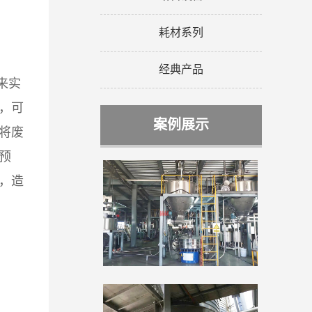
耗材系列
经典产品
来实
，可
案例展示
将废
预
，造