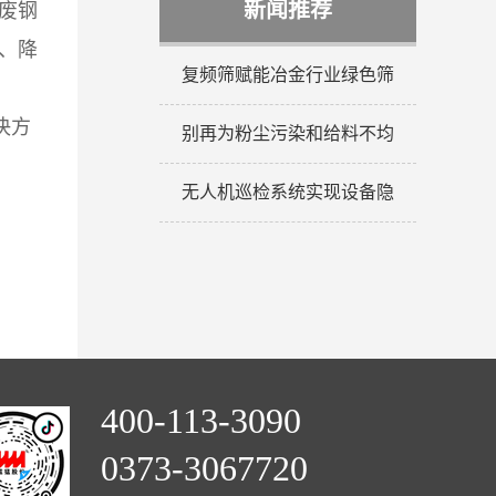
新闻推荐
废钢
、降
复频筛赋能冶金行业绿色筛
决方
别再为粉尘污染和给料不均
无人机巡检系统实现设备隐
400-113-3090
0373-3067720