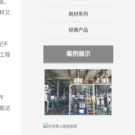
境。
样又
耗材系列
经典产品
配不
案例展示
工程
作
能达