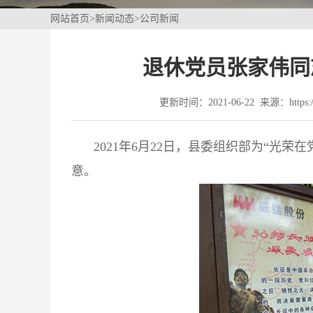
网站首页
>
新闻动态
>
公司新闻
退休党员张家伟同
更新时间：2021-06-22 来源：https://
2021年6月22日，县委组织部为“光
意。