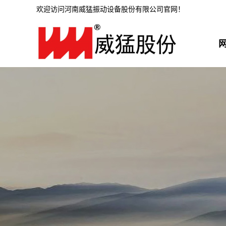
欢迎访问河南威猛振动设备股份有限公司官网！