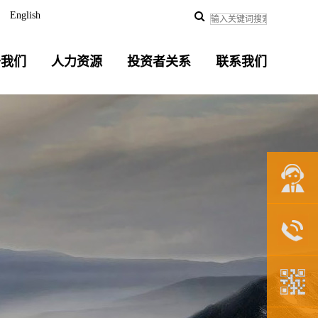
English
于我们
人力资源
投资者关系
联系我们
联系我们