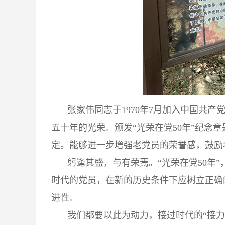
张家伟同志于1970年7月加入中国共
五十年的光荣。颁发“光荣在党50年”纪念
定。能够进一步增强老党员的荣誉感，鼓励
躬逢其盛，与有荣焉。“光荣在党50年
时代的党员，在新的历史条件下应树立正确
进性。
我们都要以此为动力，接过时代的“接