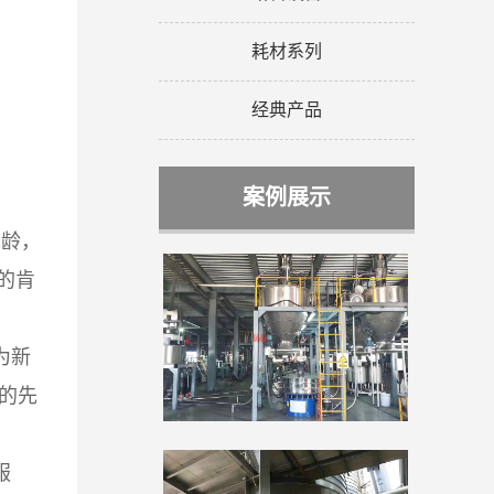
耗材系列
经典产品
案例展示
党龄，
的肯
为新
的先
服