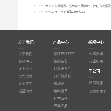
上一个：
新乡市市委常委、宣传部长杨彦玲一行莅临威猛股
下一个：
不仅能行，也更有型-复频筛-X
关于我们
产品中心
新闻中心
关于我们
循环经济项下
公司新闻
视频中心
智能装备
行业新闻
企业文化
复频筛系列
子公司
公司历程
分布筛系列
若邻智能
企业实力
振动筛
威猛海外
给料设备
金微星建工
耗材系列
经典产品