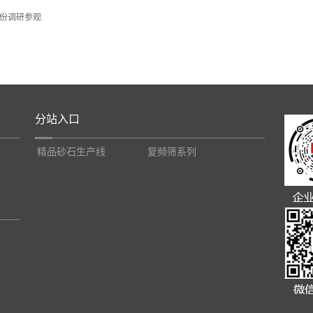
份调研参观
分站入口
精品砂石生产线
复频筛系列