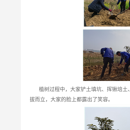
植树过程中，大家铲土填坑、挥锹培土、浇
拔而立，大家的脸上都露出了笑容。