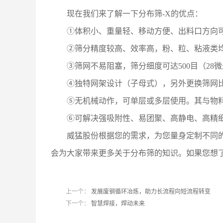
现在我们来了解一下分布筛-X的优点：
①体积小、重量轻、移动方便、出料口方向
②筛分精度较高、效率高，粉、粒、粘液类
③筛网不易阻塞，筛分细度可达500目（28
④独特网架设计（子母式），另外更换筛网比
⑤无机械动作，可单层或多层使用。其与物
⑥可解决强吸附性、易团聚、高静电、高精
威猛股份根据您的需求，为您量身定制不同
会为大家带来更多关于分布筛的知识。如果您想了解更
上一个：
发展废钢循环冶炼，助力长流程向短流程转变
下一个：
智慧焊接，焊动未来