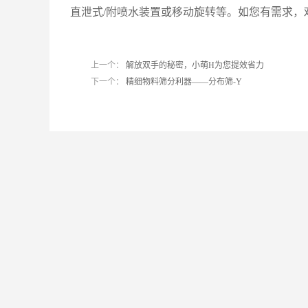
直泄式/附喷水装置或移动旋转等。如您有需求，欢迎咨询
上一个：
解放双手的秘密，小萌H为您提效省力
下一个：
精细物料筛分利器——分布筛-Y