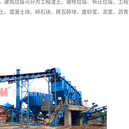
，建筑垃圾可分为工程渣土、装修垃圾、拆迁垃圾、工程
土、混凝土块、碎石块、砖瓦碎块、废砂浆、泥浆、沥青