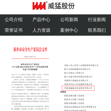
公司介绍
产品中心
公司介绍
产品中心
公司新闻
行业新闻
荣誉证书
人力资源
案例中心
联系我们
公司新闻
行业新闻
荣誉证书
人力资源
案例中心
联系我们