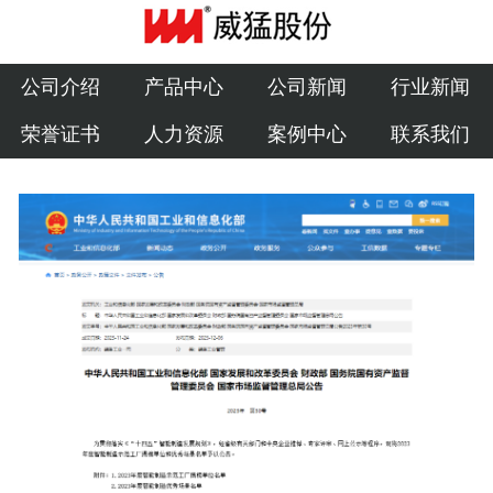
公司介绍
产品中心
公司介绍
产品中心
公司新闻
行业新闻
荣誉证书
人力资源
案例中心
联系我们
公司新闻
行业新闻
荣誉证书
人力资源
案例中心
联系我们