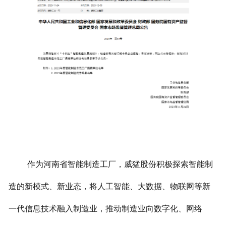
作为河南省智能制造工厂，威猛股份积极探索智能制
造的新模式、新业态，将人工智能、大数据、物联网等新
一代信息技术融入制造业，推动制造业向数字化、网络