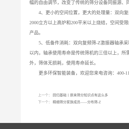
幅的自由调节，改变了传统的筛分设备同振源、
4、更小的空间位置，更大的处理量：双向复
2000立方以上高炉和200平米以上烧结，空间
产品。
5、低备件消耗：双向复频筛-Z激振器轴承
以内，轴承使用寿命是传统筛机的三倍以上，所需
外，筛体无损耗，使用寿命延长。
更多环保智能装备，欢迎您来电咨询：400-113
上一个：
回归基础丨原来筛分知识点有这么多
下一个：
精细筛分家族成员——分布筛-Z