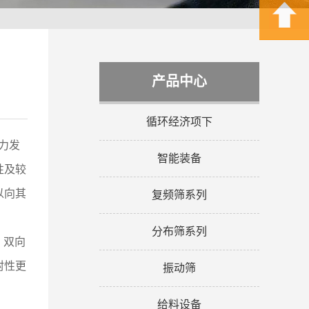
产品中心
循环经济项下
力发
智能装备
性及较
以向其
复频筛系列
分布筛系列
。双向
封性更
振动筛
给料设备