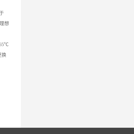
于
的理想
5℃
更换