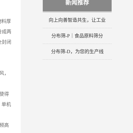
新闻推荐
向上向善智造共生，让工业
物料厚
分成两
分布筛-P｜食品原料筛分
全封闭
分布筛-D，为您的生产线
风，
使得
，单机
频高