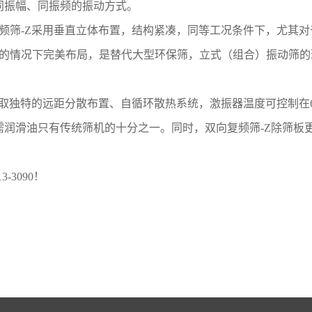
同振幅、同振频的振动方式。
频筛-Z采用垂直立体布置，结构紧凑，同等工况条件下，尤其对
受限的情况下完美布局，是替代大型环保筛，立式（组合）振动筛
采取独特的远距分散布置、自循环散热系统，激振器温度可控制在6
润滑油只有传统筛机的十分之一。同时，双向复频筛-Z除筛板
-3090！