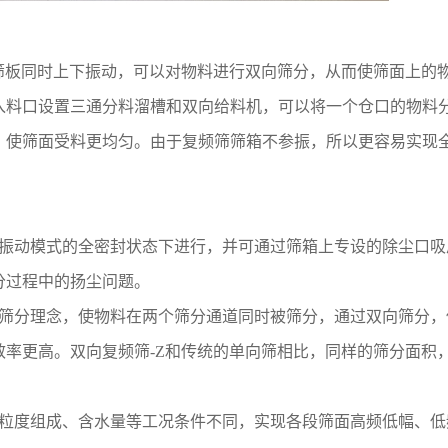
筛板同时上下振动，可以对物料进行双向筛分，从而使筛面上的
入料口设置三通分料溜槽和双向给料机，可以将一个仓口的物料
，使筛面受料更均匀。由于复频筛筛箱不参振，所以更容易实现
芯振动模式的全密封状态下进行，并可通过筛箱上专设的除尘口吸
分过程中的扬尘问题。
向筛分理念，使物料在两个筛分通道同时被筛分，通过双向筛分，
率更高。双向复频筛-Z和传统的单向筛相比，同样的筛分面积
、粒度组成、含水量等工况条件不同，实现各段筛面高频低幅、低