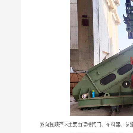
双向复频筛-Z主要由溜槽闸门、布料器、参