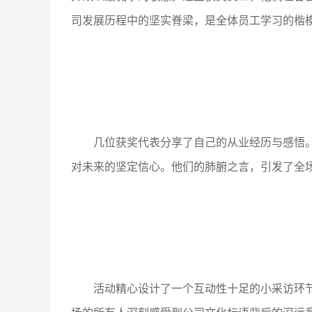
司发展历程中的坚实脊梁，是全体员工学习的楷
几位获奖代表分享了自己的从业经历与感悟
对未来的坚定信心。他们的肺腑之言，引发了全
活动精心设计了一个互动性十足的小采访环