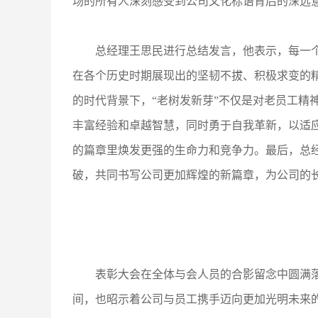
场的所有人深刻感受到公司文化标语背后的深远
总经理王思民进行总结发言，他表示，每一
在各个历史时期展现出的坚韧不拔、积极求变的
的时代背景下，“老树发新芽”不仅是对老员工精
丰富经验和卓越智慧，同时勇于自我革新，以适
的篇章里焕发更强的生命力和竞争力。最后，总
破，共同书写公司更加辉煌的新篇章，为公司的
表彰大会在全体与会人员的合影留念中圆满
间，也昭示着公司与员工携手迈向更加光明未来