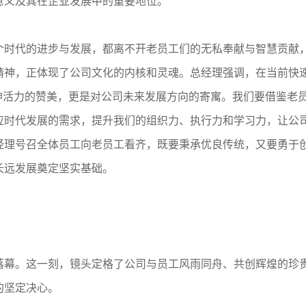
意义及其在企业发展中的重要地位。
个时代的进步与发展，都离不开老员工们的无私奉献与智慧贡献
精神，正体现了公司文化的内核和灵魂。总经理强调，在当前快
神活力的赞美，更是对公司未来发展方向的寄寓。我们要借鉴老
应时代发展的需求，提升我们的组织力、执行力和学习力，让公
经理号召全体员工向老员工看齐，既要秉承优良传统，又要勇于
长远发展奠定坚实基础。
落幕。这一刻，镜头定格了公司与员工风雨同舟、共创辉煌的珍
的坚定决心。