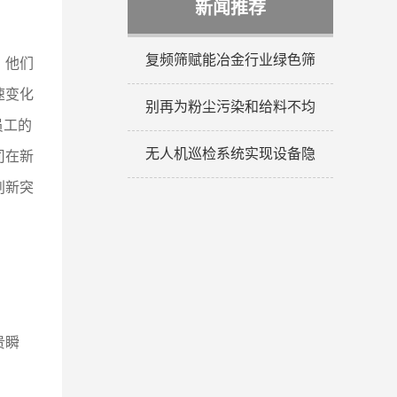
新闻推荐
复频筛赋能冶金行业绿色筛
，他们
速变化
别再为粉尘污染和给料不均
员工的
无人机巡检系统实现设备隐
司在新
创新突
贵瞬