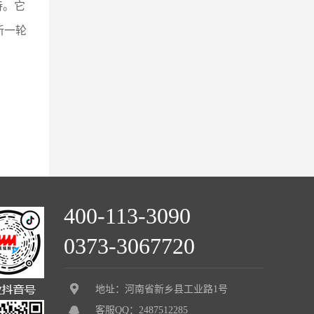
待。它
新一轮
400-113-3090
0373-3067720
地址：河南省新乡县工业路1号
客服QQ：2487512285