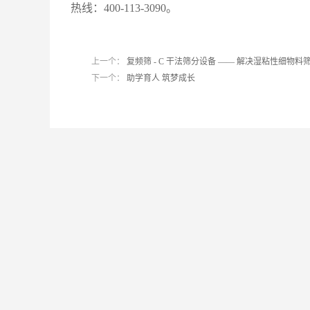
热线：400-113-3090。
上一个：
复频筛 - C 干法筛分设备 —— 解决湿粘性细物
下一个：
助学育人 筑梦成长