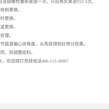
位连接螺栓重新紧固一次，以后再反复进行2-3次。
维修和更换。
及时更换。
固或更换。
查处理。
调节振源偏心块角度，从而获得较好筛分效果。
否则，则调整给料。
E
，欢迎拨打热线电话400-113-3090！