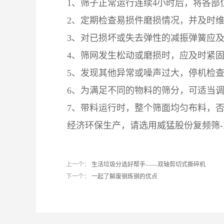
1、筛子正常运行连续4小时后，将各部
2、定期检查易损件磨损情况，并及时
3、对已损坏或失去弹性的减振弹簧应
4、筛网发生松动或磨损时，应及时紧
5、发现其他异常或噪声过大，停机检
6、为满足不同的物料的筛分，可适当
7、带料运行时，整个筛面均匀布料，
经济环保生产，请选用威猛股份
复频筛-
上一个：
生活垃圾分选好帮手——双轴剪切式撕碎机
下一个：
一起了解废钢炼钢的优点