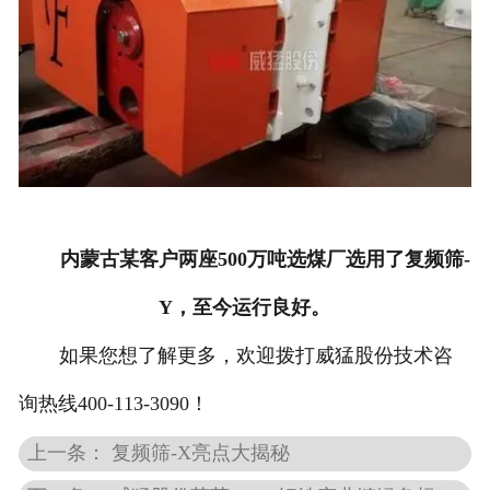
内蒙古某客户两座500万
吨选煤厂选用了复频筛-
Y，至今运行良好。
如果您想了解更多，欢迎拨打威猛股份技术咨
询热线400-113-3090！
上一条： 复频筛-X亮点大揭秘