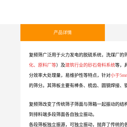
产品详情
复频筛广泛用于火力发电的脱硫系统，洗煤厂的
化、原料厂等
）及
建筑行业的砂石骨料系统
等，
分效率大处理量，易维护性等特点，针对
小于5m
的筛分。其筛板主要有棒条、梳齿、圆钢焊接、
复频筛改变了传统筛子筛面与筛箱一起振动的结
到排料端多段筛面各自独立振动。
各段筛板独立振源，可独立振动，抛弃了传统的