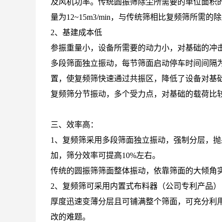
及风机功率。传统圆振筛除尘所需要的单位面积的风量
量为12~15m3/min，与传统筛相比复频筛所需的
2、基建成本低
参振重量小，设备所需要的动力小，对基础的冲
多段筛面独立振动，每节筛面启动停车时间间隔为
置，使复频筛快速通过共振区，降低了设备对基
复频筛分节振动，多个受力点，对基础的载荷比
三、效率高：
1、复频筛采用多段筛面独立振动，强制分层，抛
加，筛分效率可提高10%左右。
传统的圆振筛筛面整体振动，依靠筛面的大倾角
2、复频筛可采用内置式布料器（公司专利产品
厚度迅速变薄分层且可铺满整个筛面，可充分利
改的难题。