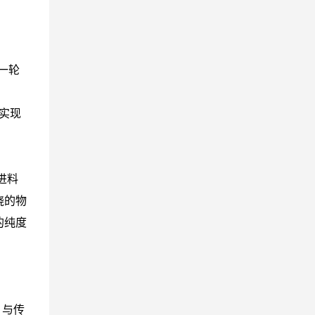
一轮
实现
进料
绕的物
的纯度
，与传