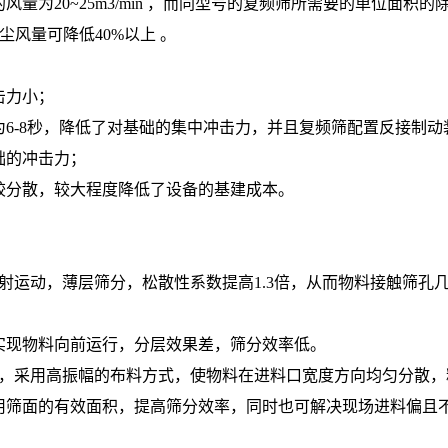
为20~25m3/min ，而同型号的复频筛所需要的单位面积的
除尘风量可降低40%以上 。
击力小；
6-8秒，降低了对基础的集中冲击力，并且复频筛配置反接制动
础的冲击力；
较分散，较大程度降低了设备的基建成本。
射运动，薄层筛分，松散性系数提高1.3倍，从而物料接触筛孔
实现物料向前运行，分层效果差，筛分效率低。
），采用高振幅的布料方式，使物料在进料口宽度方向均匀分散，
用筛面的有效面积，提高筛分效率，同时也可解决现场进料偏且