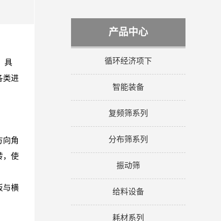
产品中心
循环经济项下
，具
各类进
智能装备
复频筛系列
分布筛系列
方向角
转，使
振动筛
板与横
给料设备
耗材系列