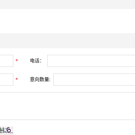
*
电话：
*
意向数量: