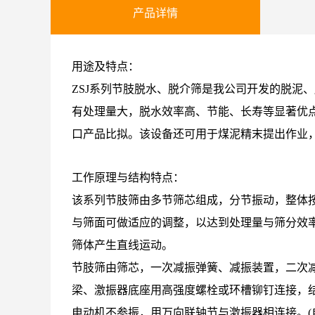
产品详情
用途及特点：
ZSJ系列节肢脱水、脱介筛是我公司开发的脱泥
有处理量大，脱水效率高、节能、长寿等显著优
口产品比拟。该设备还可用于煤泥精末提出作业
工作原理与结构特点：
该系列节肢筛由多节筛芯组成，分节振动，整体
与筛面可做适应的调整，以达到处理量与筛分效
筛体产生直线运动。
节肢筛由筛芯，一次减振弹簧、减振装置，二次
梁、激振器底座用高强度螺栓或环槽铆钉连接，
电动机不参振，用万向联轴节与激振器相连接。(