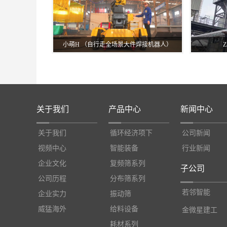
小萌H （自行走全场景大件焊接机器人）
关于我们
产品中心
新闻中心
关于我们
循环经济项下
公司新闻
视频中心
智能装备
行业新闻
企业文化
复频筛系列
子公司
公司历程
分布筛系列
若邻智能
企业实力
振动筛
威猛海外
给料设备
金微星建工
耗材系列