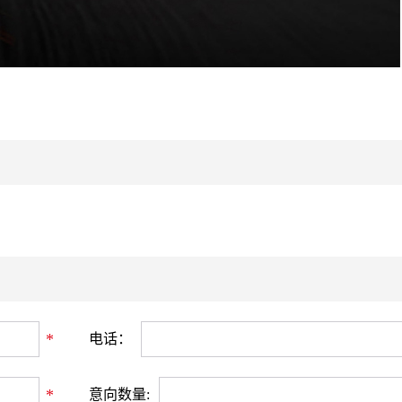
*
电话：
*
意向数量: