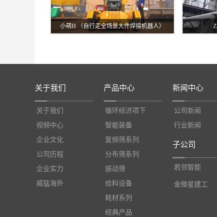
小萌H （自行走全场景大件焊接机器人）
关于我们
产品中心
新闻中心
关于我们
循环经济项下
公司新闻
视频中心
智能装备
行业新闻
企业文化
复频筛系列
子公司
公司历程
分布筛系列
若邻智能
企业实力
振动筛
威猛海外
给料设备
金微星建工
耗材系列
经典产品