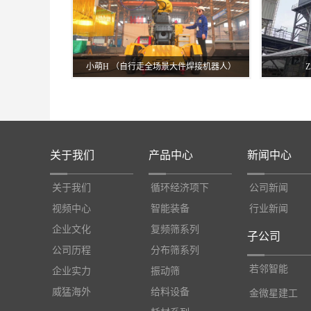
小萌H （自行走全场景大件焊接机器人）
关于我们
产品中心
新闻中心
关于我们
循环经济项下
公司新闻
视频中心
智能装备
行业新闻
企业文化
复频筛系列
子公司
公司历程
分布筛系列
若邻智能
企业实力
振动筛
威猛海外
给料设备
金微星建工