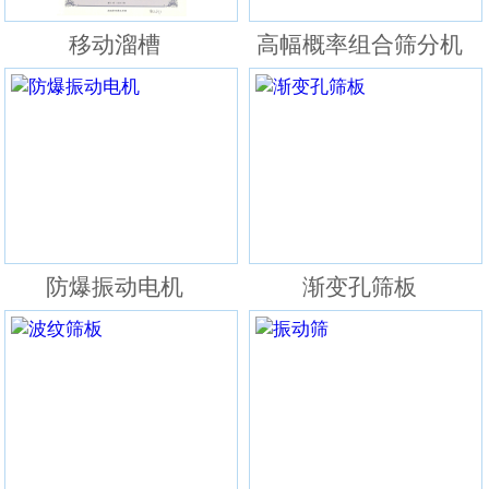
移动溜槽
高幅概率组合筛分机
防爆振动电机
渐变孔筛板