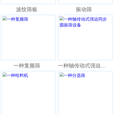
波纹筛板
振动筛
一种复频筛
一种轴传动式强迫同步圆振筛设备